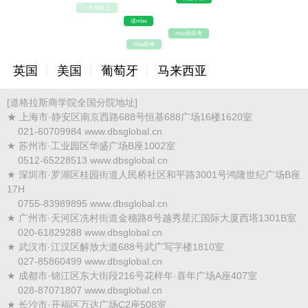
一年制硕士
读mba
mba免联考
mba联考
英国
美国
葡萄牙
马来西亚
[道格拉斯商学院全国分院地址]
★ 上海市·静安区南京西路688号恒基688广场16楼1620室
021-60709984 www.dbsglobal.cn
★ 苏州市·工业园区华盛广场B座1002室
0512-65228513 www.dbsglobal.cn
★ 深圳市·罗湖区桂园街道人民桥社区和平路3001号鸿隆世纪广场B座
17H
0755-83989895 www.dbsglobal.cn
★ 广州市·天河区冼村街道金穗路8号越秀星汇国际大厦西塔1301B室
020-61829288 www.dbsglobal.cn
★ 武汉市·江汉区解放大道688号武广写字楼1810室
027-85860499 www.dbsglobal.cn
★ 成都市·锦江区东大街段216号花样年·喜年广场A座407室
028-87071807 www.dbsglobal.cn
★ 长沙市·开福区万达广场C2座508室