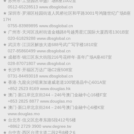
★ 苏州市·工业园区华盛广场B座1002室
0512-65228513 www.dbsglobal.cn
★ 深圳市·罗湖区桂园街道人民桥社区和平路3001号鸿隆世纪广场B座
17H
0755-83989895 www.dbsglobal.cn
★ 广州市·天河区冼村街道金穗路8号越秀星汇国际大厦西塔1301B室
020-61829288 www.dbsglobal.cn
★ 武汉市·江汉区解放大道688号武广写字楼1810室
027-85860499 www.dbsglobal.cn
★ 成都市·锦江区东大街段216号花样年·喜年广场A座407室
028-87071807 www.dbsglobal.cn
★ 长沙市·开福区万达广场C2座508室
0731-84493018 www.dbsglobal.cn
★ 香港·九龍尖沙咀東加連威老道100號港晶中心601A室
+852 2523 8169 www.douglas.hk
★ 澳门·新口岸北京街244－246号澳门金融中心16楼F室
+853 2825 8877 www.douglas.mo
★ 澳门·新口岸北京街244－246号澳门金融中心6楼K室
www.douglas.mo
★ 台北市·信义区忠孝东路5段412号5楼
+8862 2729 3900 www.degree.tw
★ 台中市·西区台湾大道二段2号8楼之6