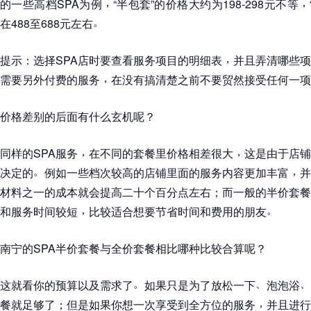
，
，
的一些高档SPA为例
“
半包套
”
的价格大约为198-298元不等
。
在488至688元左右
，
提示
：
选择SPA店时要查看服务项目的明细表
并且弄清哪些项
，
需要另外付费的服务
在没有搞清楚之前不要贸然接受任何一项
价格差别的后面有什么玄机呢
？
，
，
同样的SPA服务
在不同的套餐里价格相差很大
这是由于店铺
。
，
决定的
例如一些档次较高的店铺里面的服务内容更加丰富
并
材料之一的成本就会提高二十个百分点左右
；
而一般的半价套餐
，
。
和服务时间较短
比较适合想要节省时间和费用的朋友
南宁的SPA半价套餐与全价套餐相比哪种比较合算呢
？
。
、
、
这就看你的预算以及需求了
如果只是为了放松一下
泡泡浴
，
餐就足够了
；
但是如果你想一次享受到全方位的服务
并且进行