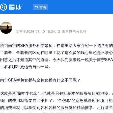
首页
发布于
2026-08-10 16:34:13
来自燃气分几种
·
，
说到南宁的SPA服务种类繁多
在这里给大家介绍一下吧
？
有的
、
半套餐
全套餐的区别在哪里
？
花了这么多的钱心里还是不放心
。
困惑之后才知道其中的道理
今天我们就来说一说关于南宁SP
。
且看看哪种更适合自己一些
南宁SPA半包套餐与全包套餐有什么不同呢
？
，
、
这就是所谓的
“
半包套
”
也就是只包括基本的服务项目如泡澡
。
项目的费用就需要自己承担了
“
全包套
”
的意思就是所有项目都
、
的消费里就可以享受到各种各样的服务例如精油推拿
足疗甚至