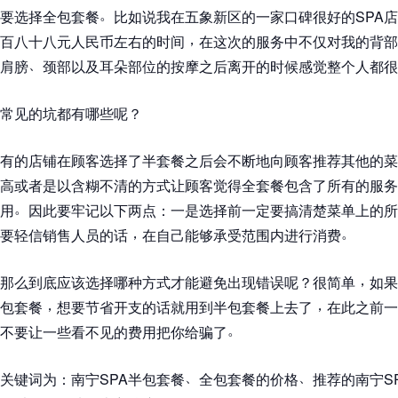
。
要选择全包套餐
比如说我在五象新区的一家口碑很好的SPA
，
百八十八元人民币左右的时间
在这次的服务中不仅对我的背部
、
肩膀
颈部以及耳朵部位的按摩之后离开的时候感觉整个人都很
常见的坑都有哪些呢
？
有的店铺在顾客选择了半套餐之后会不断地向顾客推荐其他的菜
高或者是以含糊不清的方式让顾客觉得全套餐包含了所有的服务
。
用
因此要牢记以下两点
：
一是选择前一定要搞清楚菜单上的所
，
。
要轻信销售人员的话
在自己能够承受范围内进行消费
，
那么到底应该选择哪种方式才能避免出现错误呢
？
很简单
如果
，
，
包套餐
想要节省开支的话就用到半包套餐上去了
在此之前一
。
不要让一些看不见的费用把你给骗了
、
、
关键词为
：
南宁SPA半包套餐
全包套餐的价格
推荐的南宁S